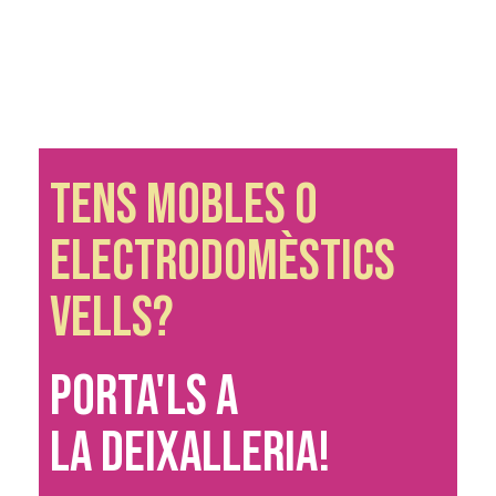
TENS MOBLES O
ELECTRODOMÈSTICs
VELLS?
PORTA'LS A
LA DEIXALLERIA!