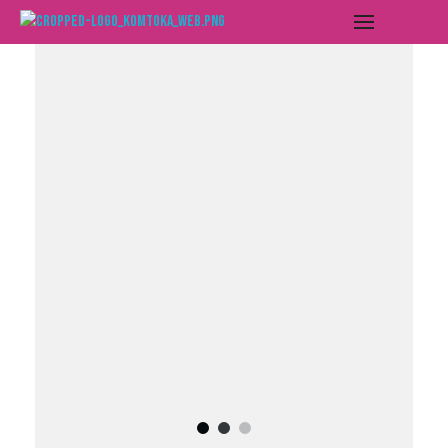
Deixalleria de les Valls del Nord
Fes-ho Komtoka