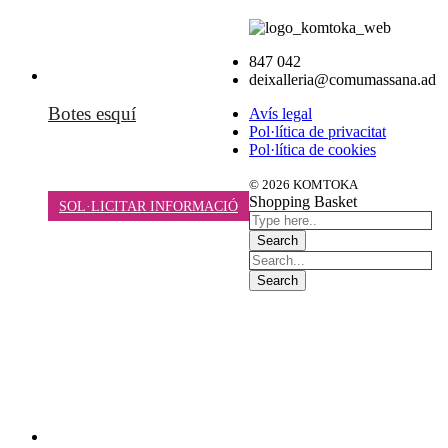
847 042
deixalleria@comumassana.ad
Botes esquí
Avís legal
Pol·lítica de privacitat
Pol·lítica de cookies
© 2026 KOMTOKA
Shopping Basket
SOL·LICITAR INFORMACIÓ