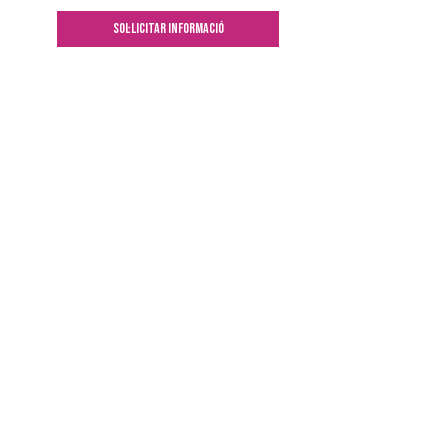
SOL·LICITAR INFORMACIÓ
847 042
deixalleria@comumassana.ad