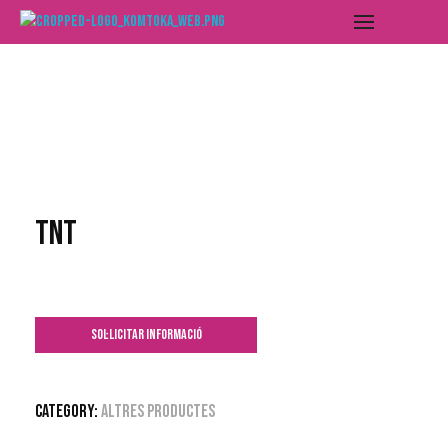
Deixalleria de les Valls del Nord
Fes-ho Komtoka
TNT
SOL·LICITAR INFORMACIÓ
Category:
Altres productes